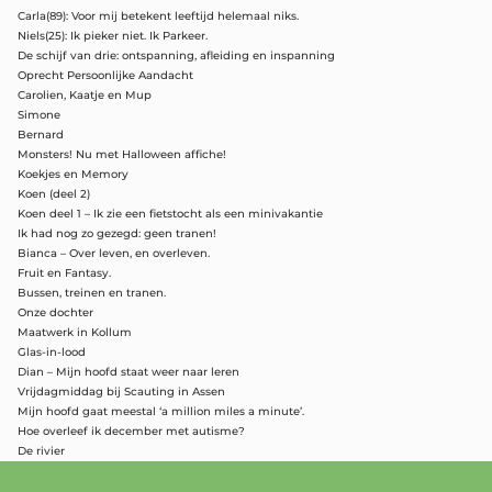
Carla(89): Voor mij betekent leeftijd helemaal niks.
Niels(25): Ik pieker niet. Ik Parkeer.
De schijf van drie: ontspanning, afleiding en inspanning
Oprecht Persoonlijke Aandacht
Carolien, Kaatje en Mup
Simone
Bernard
Monsters! Nu met Halloween affiche!
Koekjes en Memory
Koen (deel 2)
Koen deel 1 – Ik zie een fietstocht als een minivakantie
Ik had nog zo gezegd: geen tranen!
Bianca – Over leven, en overleven.
Fruit en Fantasy.
Bussen, treinen en tranen.
Onze dochter
Maatwerk in Kollum
Glas-in-lood
Dian – Mijn hoofd staat weer naar leren
Vrijdagmiddag bij Scauting in Assen
Mijn hoofd gaat meestal ‘a million miles a minute’.
Hoe overleef ik december met autisme?
De rivier