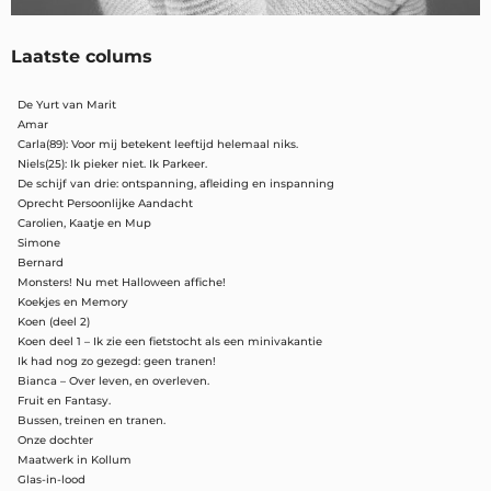
Laatste colums
De Yurt van Marit
Amar
Carla(89): Voor mij betekent leeftijd helemaal niks.
Niels(25): Ik pieker niet. Ik Parkeer.
De schijf van drie: ontspanning, afleiding en inspanning
Oprecht Persoonlijke Aandacht
Carolien, Kaatje en Mup
Simone
Bernard
Monsters! Nu met Halloween affiche!
Koekjes en Memory
Koen (deel 2)
Koen deel 1 – Ik zie een fietstocht als een minivakantie
Ik had nog zo gezegd: geen tranen!
Bianca – Over leven, en overleven.
Fruit en Fantasy.
Bussen, treinen en tranen.
Onze dochter
Maatwerk in Kollum
Glas-in-lood